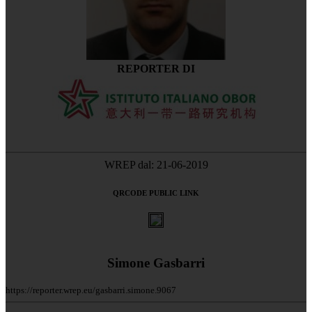
REPORTER DI
WREP dal: 21-06-2019
QRCODE PUBLIC LINK
Simone Gasbarri
https://reporter.wrep.eu/gasbarri.simone.9067