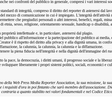
nche nei confronti del pubblico in generale, compresi i vari interessi soc
 standard di integrità, compreso il diritto del reporter di astenersi dal la
 del mezzo di comunicazione in cui è impiegato. L'integrità dell'attività
ermettere che pregiudizi personali o altri interessi, benefici, regali, mi
di etnia, sesso, religione, orientamento sessuale, handicap o disabilità, 
 proprietà intellettuale e, in particolare, astenersi dal plagio.
el pubblico all'informazione e la partecipazione del pubblico ai media, comp
ator è il rispetto del diritto alla privacy e alla dignità umana, in confo
 diffamazione, la calunnia, la calunnia, la calunnia e la diffamazione.
tenere la piena fiducia nell'integrità e nella dignità dell'immagine del ru
 la pace, la democrazia, i diritti umani, il progresso sociale e la liberazi
 sviluppare liberamente i propri sistemi politici, sociali, economici e cul
 scopo della Web Press Media Reporter Association, la sua missione, la su
 i requisiti d'ora in poi fintanto che sarò membro dell'associazione. Di
ontraria a quanto stabilito nei valori fondamentali e nel Codice Etico 