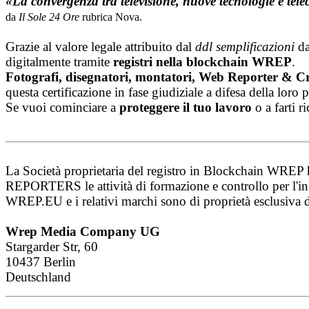
«La convergenza tra televisione, nuove tecnologie e tel
da
Il Sole 24 Ore
rubrica Nova.
Grazie al valore legale attribuito dal
ddl semplificazioni
da
digitalmente tramite
registri nella blockchain WREP
.
Fotografi, disegnatori, montatori, Web Reporter & Cre
questa certificazione in fase giudiziale a difesa della loro p
Se vuoi cominciare a
proteggere il tuo lavoro
o a farti r
La Società proprietaria del registro in Blockchain WR
REPORTERS le attività di formazione e controllo per l'i
WREP.EU e i relativi marchi sono di proprietà esclusiva d
Wrep Media Company UG
Stargarder Str, 60
10437 Berlin
Deutschland