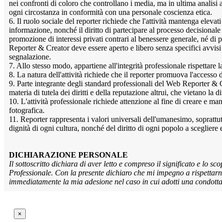
nei confronti di coloro che controllano i media, ma in ultima analisi a
ogni circostanza in conformità con una personale coscienza etica.
6. Il ruolo sociale del reporter richiede che l'attività mantenga elevati
informazione, nonché il diritto di partecipare al processo decisionale
promozione di interessi privati contrari al benessere generale, né di p
Reporter & Creator deve essere aperto e libero senza specifici avvisi 
segnalazione.
7. Allo stesso modo, appartiene all'integrità professionale rispettare la
8. La natura dell'attività richiede che il reporter promuova l'accesso d
9. Parte integrante degli standard professionali del Web Reporter & Cre
materia di tutela dei diritti e della reputazione altrui, che vietano la
10. L'attività professionale richiede attenzione al fine di creare e man
fotografica.
11. Reporter rappresenta i valori universali dell'umanesimo, soprattutto
dignità di ogni cultura, nonché del diritto di ogni popolo a scegliere e
DICHIARAZIONE PERSONALE
Il sottoscritto dichiara di aver letto e compreso il significato e lo
Professionale. Con la presente dichiaro che mi impegno a rispettarne
immediatamente la mia adesione nel caso in cui adotti una condotta c
×