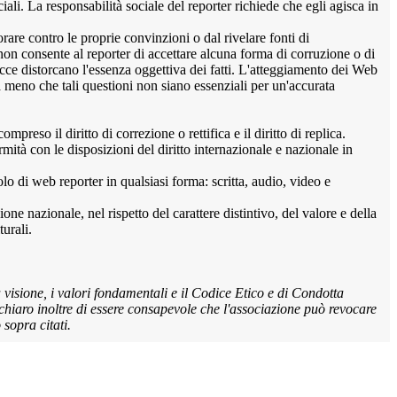
iali. La responsabilità sociale del reporter richiede che egli agisca in
vorare contro le proprie convinzioni o dal rivelare fonti di
 non consente al reporter di accettare alcuna forma di corruzione o di
nacce distorcano l'essenza oggettiva dei fatti. L'atteggiamento dei Web
a meno che tali questioni non siano essenziali per un'accurata
reso il diritto di correzione o rettifica e il diritto di replica.
rmità con le disposizioni del diritto internazionale e nazionale in
olo di web reporter in qualsiasi forma: scritta, audio, video e
one nazionale, nel rispetto del carattere distintivo, del valore e della
turali.
a visione, i valori fondamentali e il Codice Etico e di Condotta
chiaro inoltre di essere consapevole che l'associazione può revocare
sopra citati.