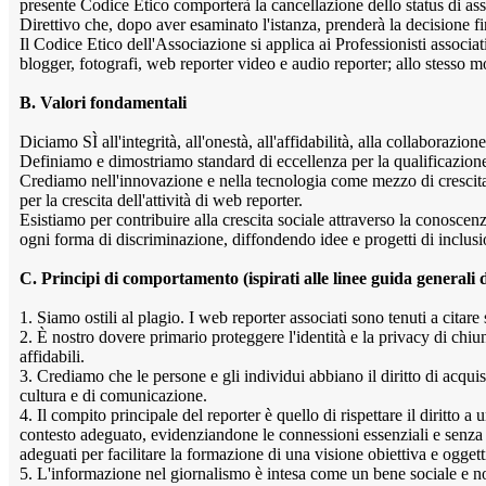
presente Codice Etico comporterà la cancellazione dello status di as
Direttivo che, dopo aver esaminato l'istanza, prenderà la decisione fi
Il Codice Etico dell'Associazione si applica ai Professionisti associat
blogger, fotografi, web reporter video e audio reporter; allo stesso m
B. Valori fondamentali
Diciamo SÌ all'integrità, all'onestà, all'affidabilità, alla collaborazion
Definiamo e dimostriamo standard di eccellenza per la qualificazione e
Crediamo nell'innovazione e nella tecnologia come mezzo di crescita
per la crescita dell'attività di web reporter.
Esistiamo per contribuire alla crescita sociale attraverso la conoscenza 
ogni forma di discriminazione, diffondendo idee e progetti di inclusi
C. Principi di comportamento (ispirati alle linee guida generali 
1. Siamo ostili al plagio. I web reporter associati sono tenuti a citare
2. È nostro dovere primario proteggere l'identità e la privacy di chiun
affidabili.
3. Crediamo che le persone e gli individui abbiano il diritto di acqui
cultura e di comunicazione.
4. Il compito principale del reporter è quello di rispettare il diritto 
contesto adeguato, evidenziandone le connessioni essenziali e senza 
adeguati per facilitare la formazione di una visione obiettiva e oggetti
5. L'informazione nel giornalismo è intesa come un bene sociale e no