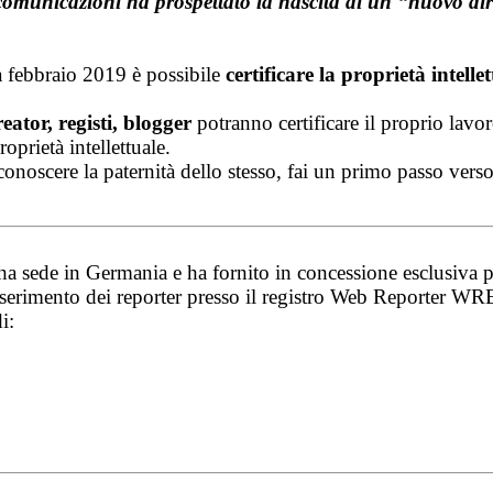
ecomunicazioni ha prospettato la nascita di un “nuovo dir
 febbraio 2019 è possibile
certificare la proprietà intelle
ator, registi, blogger
potranno certificare il proprio lavor
roprietà intellettuale.
iconoscere la paternità dello stesso, fai un primo passo ver
EP ha sede in Germania e ha fornito in concessione escl
nserimento dei reporter presso il registro Web Reporter W
i: