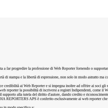
rogredire la professione di Web Reporter fornendo o supportando cer
tà di stampa e la libertà di espressione, non solo in modo astratto ma co
tà ai Web Reporter e si impegna inoltre ad offrire ai soci gli strume
 la possibilità di iscriversi a registri Indipendenti, come il WRE
il supporto alla tutela del diritto d'autore, dando credito e riconoscimen
EPORTERS APS è conferito esclusivamente ai web reporter che hanno
n modo specifico a: