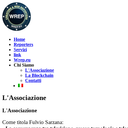
Home
Reporters
Servizi
link
Wrep.eu
Chi Siamo
L'Associazione
La Blockchain
Contatti
L'Associazione
L'Associazione
Come titola Fulvio Sarzana: