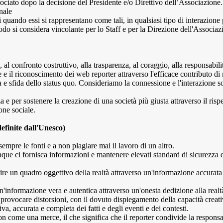
sociato dopo la decisione del Presidente e/o Direttivo dell’Associazione
nale
i quando essi si rappresentano come tali, in qualsiasi tipo di interazione
odo si considera vincolante per lo Staff e per la Direzione dell'Associaz
e, al confronto costruttivo, alla trasparenza, al coraggio, alla responsabilit
 il riconoscimento dei web reporter attraverso l'efficace contributo di m
 e sfida dello status quo. Consideriamo la connessione e l'interazione 
e per sostenere la creazione di una società più giusta attraverso il rispett
one sociale.
definite dall'Unesco)
 sempre le fonti e a non plagiare mai il lavoro di un altro.
que ci fornisca informazioni e mantenere elevati standard di sicurezza dei
sire un quadro oggettivo della realtà attraverso un'informazione accurata
a un'informazione vera e autentica attraverso un'onesta dedizione alla realt
provocare distorsioni, con il dovuto dispiegamento della capacità creati
va, accurata e completa dei fatti e degli eventi e dei contesti.
n come una merce, il che significa che il reporter condivide la responsa