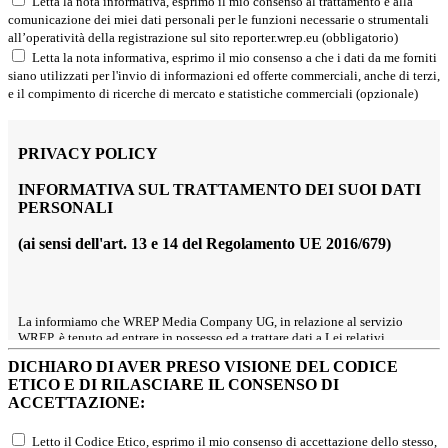
Letta la nota informativa, esprimo il mio consenso al trattamento e alla
comunicazione dei miei dati personali per le funzioni necessarie o strumentali
all’operatività della registrazione sul sito reporter.wrep.eu (obbligatorio)
Letta la nota informativa, esprimo il mio consenso a che i dati da me forniti
siano utilizzati per l'invio di informazioni ed offerte commerciali, anche di terzi,
e il compimento di ricerche di mercato e statistiche commerciali (opzionale)
PRIVACY POLICY
INFORMATIVA SUL TRATTAMENTO DEI SUOI DATI
PERSONALI
(ai sensi dell'art. 13 e 14 del Regolamento UE 2016/679)
La informiamo che WREP Media Company UG, in relazione al servizio
WREP, è tenuto ad entrare in possesso ed a trattare dati a Lei relativi,
qualificati come "personali” dal Regolamento UE 2016/679, il quale
DICHIARO DI AVER PRESO VISIONE DEL CODICE
prevede che chi effettua trattamenti di dati personali sia tenuto ad informare
ETICO E DI RILASCIARE IL CONSENSO DI
il soggetto interessato, su quali dati vengano trattati e su taluni elementi
ACCETTAZIONE:
qualificanti il trattamento, che deve in ogni caso avvenire con correttezza,
liceità e trasparenza, tutelando la Sua riservatezza ed i Suoi diritti.
Conformemente a quanto previsto dal Regolamento UE 2016/679, pertanto,
Letto il Codice Etico, esprimo il mio consenso di accettazione dello stesso,