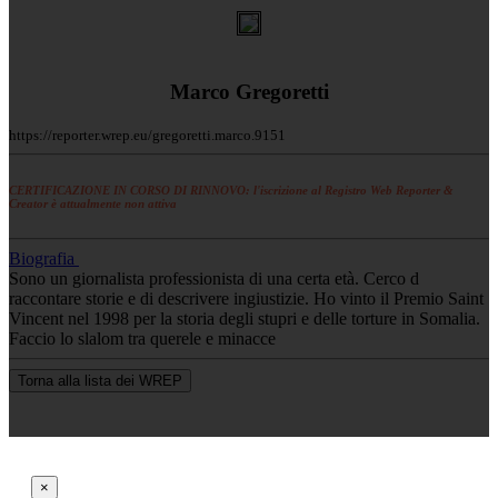
Marco Gregoretti
https://reporter.wrep.eu/gregoretti.marco.9151
CERTIFICAZIONE IN CORSO DI RINNOVO: l'iscrizione al Registro Web Reporter &
Creator è attualmente non attiva
Biografia
Sono un giornalista professionista di una certa età. Cerco d
raccontare storie e di descrivere ingiustizie. Ho vinto il Premio Saint
Vincent nel 1998 per la storia degli stupri e delle torture in Somalia.
Faccio lo slalom tra querele e minacce
Torna alla lista dei WREP
×