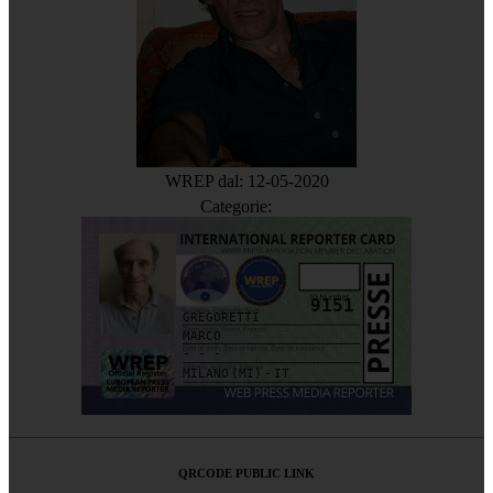
WREP dal: 12-05-2020
Categorie:
9151
GREGORETTI
MARCO
- - -
MILANO (MI) - IT
QRCODE PUBLIC LINK