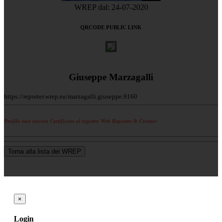
WREP dal: 24-07-2020
QRCODE PUBLIC LINK
Giuseppe Marzagalli
https://reporter.wrep.eu/marzagalli.giuseppe.9160
Profilo non ancora Certificato al registro Web Reporter & Creator
Torna alla lista dei WREP
×
Login