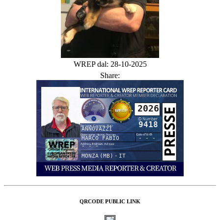
WREP dal: 28-10-2025
Share:
2026
9418
ANNOVAZZI
MARCO FABIO
- - -
- - -
MONZA (MB) - IT
QRCODE PUBLIC LINK