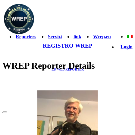
Reporters
Servizi
link
Wrep.eu
REGISTRO WREP
Login
WREP Reporter Details
EU WEB REPORTER
& CREATOR