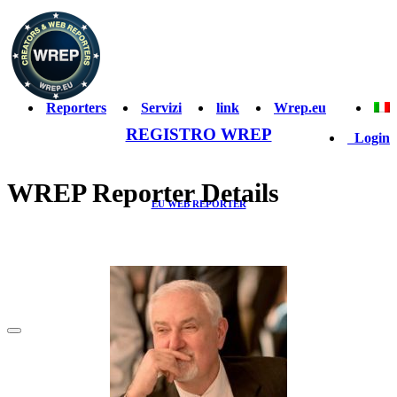
Reporters
Servizi
link
Wrep.eu
REGISTRO WREP
Login
WREP Reporter Details
EU WEB REPORTER
& CREATOR