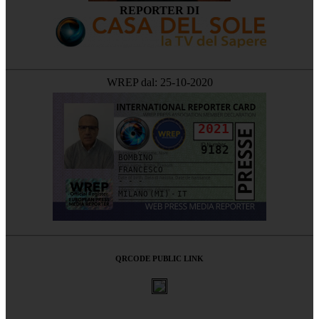
REPORTER DI
WREP dal: 25-10-2020
2021
9182
BOMBINO
FRANCESCO
- - -
MILANO (MI) - IT
QRCODE PUBLIC LINK