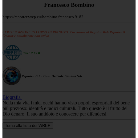
Francesco Bombino
https://reporter.wrep.eu/bombino.francesco.9182
CERTIFICAZIONE IN CORSO DI RINNOVO: l'iscrizione al Registro Web Reporter &
Creator è attualmente non attiva
WREP ETIC
Reporter di La Casa Del Sole Edizioni Srls
Biografia
Nella mia vita i miei occhi hanno visto popoli espropriati del bene
più prezioso: identità e radici culturali. Tutto questo è il frutto del
Dio denaro. Il suo antidoto è conoscere per difendersi
Torna alla lista dei WREP