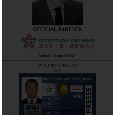
OFFICIAL PARTNER
Istituto Italiano OBOR
WREP dal: 21-06-2019
Share:
2025
9068
DE GASPERIS
MICHELE
- - -
- - -
RIANO (RM) - IT