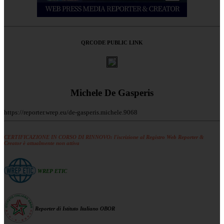
QRCODE PUBLIC LINK
Michele De Gasperis
https://reporter.wrep.eu/de-gasperis.michele.9068
CERTIFICAZIONE IN CORSO DI RINNOVO: l'iscrizione al Registro Web Reporter &
Creator è attualmente non attiva
WREP ETIC
Reporter di Istituto Italiano OBOR