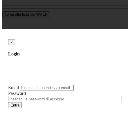
Torna alla lista dei WREP
×
Login
Email
Password
Entra