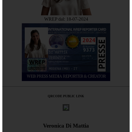
WREP dal: 18-07-2024
2024
9373
DI MATTIA
VERONICA
- - -
- - -
MODENA (MO) - IT
QRCODE PUBLIC LINK
Veronica Di Mattia