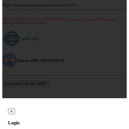
https://reporter.wrep.eu/di-mattia.veronica.9373
CERTIFICAZIONE IN CORSO DI RINNOVO: l'iscrizione al Registro Web Reporter &
Creator è attualmente non attiva
WREP ETIC
Diploma WREP WEB REPORTER
Torna alla lista dei WREP
×
Login