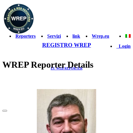
Reporters
Servizi
link
Wrep.eu
REGISTRO WREP
Login
WREP Reporter Details
EU WEB REPORTER
& CREATOR