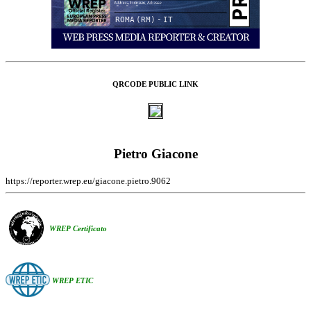
- - -
ROMA (RM) - IT
QRCODE PUBLIC LINK
Pietro Giacone
https://reporter.wrep.eu/giacone.pietro.9062
WREP Certificato
WREP ETIC