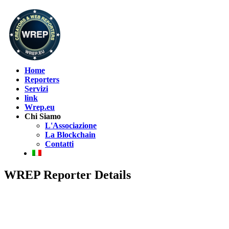
Home
Reporters
Servizi
link
Wrep.eu
Chi Siamo
L'Associazione
La Blockchain
Contatti
WREP Reporter Details