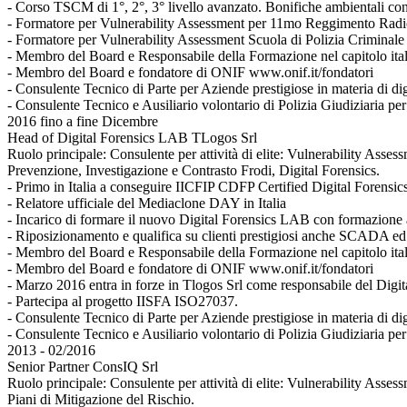
- Corso TSCM di 1°, 2°, 3° livello avanzato. Bonifiche ambientali c
- Formatore per Vulnerability Assessment per 11mo Reggimento Radiot
- Formatore per Vulnerability Assessment Scuola di Polizia Criminale
- Membro del Board e Responsabile della Formazione nel capitolo it
- Membro del Board e fondatore di ONIF www.onif.it/fondatori
- Consulente Tecnico di Parte per Aziende prestigiose in materia di dig
- Consulente Tecnico e Ausiliario volontario di Polizia Giudiziaria pe
2016 fino a fine Dicembre
Head of Digital Forensics LAB TLogos Srl
Ruolo principale: Consulente per attività di elite: Vulnerability 
Prevenzione, Investigazione e Contrasto Frodi, Digital Forensics.
- Primo in Italia a conseguire IICFIP CDFP Certified Digital Forensic
- Relatore ufficiale del Mediaclone DAY in Italia
- Incarico di formare il nuovo Digital Forensics LAB con formazione a
- Riposizionamento e qualifica su clienti prestigiosi anche SCADA ed
- Membro del Board e Responsabile della Formazione nel capitolo it
- Membro del Board e fondatore di ONIF www.onif.it/fondatori
- Marzo 2016 entra in forze in Tlogos Srl come responsabile del Digi
- Partecipa al progetto IISFA ISO27037.
- Consulente Tecnico di Parte per Aziende prestigiose in materia di dig
- Consulente Tecnico e Ausiliario volontario di Polizia Giudiziaria pe
2013 - 02/2016
Senior Partner ConsIQ Srl
Ruolo principale: Consulente per attività di elite: Vulnerability As
Piani di Mitigazione del Rischio.