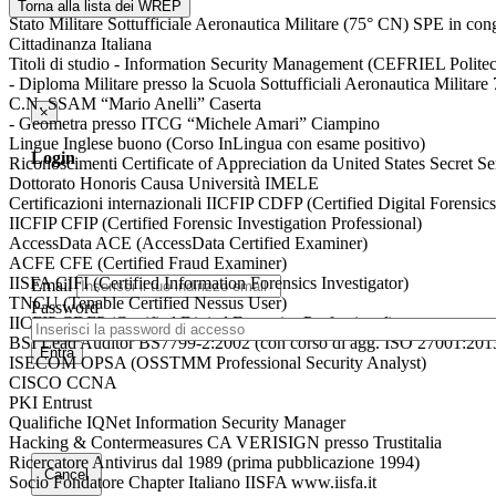
Stato Civile Coniugato
Torna alla lista dei WREP
Stato Militare Sottufficiale Aeronautica Militare (75° CN) SPE in co
Cittadinanza Italiana
Titoli di studio - Information Security Management (CEFRIEL Polite
- Diploma Militare presso la Scuola Sottufficiali Aeronautica Militare
C.N. SSAM “Mario Anelli” Caserta
×
- Geometra presso ITCG “Michele Amari” Ciampino
Lingue Inglese buono (Corso InLingua con esame positivo)
Login
Riconoscimenti Certificate of Appreciation da United States Secret Se
Dottorato Honoris Causa Università IMELE
Certificazioni internazionali IICFIP CDFP (Certified Digital Forensics
IICFIP CFIP (Certified Forensic Investigation Professional)
AccessData ACE (AccessData Certified Examiner)
ACFE CFE (Certified Fraud Examiner)
IISFA CIFI (Certified Information Forensics Investigator)
Email
TNCU (Tenable Certified Nessus User)
Password
IICFIP CDFP (Certified Digital Forensics Professional)
BSI Lead Auditor BS7799-2:2002 (con corso di agg. ISO 27001:201
Entra
ISECOM OPSA (OSSTMM Professional Security Analyst)
CISCO CCNA
PKI Entrust
Qualifiche IQNet Information Security Manager
Hacking & Contermeasures CA VERISIGN presso Trustitalia
Ricercatore Antivirus dal 1989 (prima pubblicazione 1994)
Cancel
Socio Fondatore Chapter Italiano IISFA www.iisfa.it