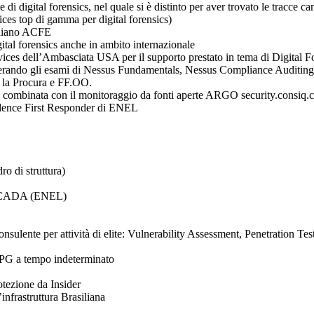
i digital forensics, nel quale si è distinto per aver trovato le tracce c
s top di gamma per digital forensics)
aliano ACFE
ital forensics anche in ambito internazionale
ices dell’Ambasciata USA per il supporto prestato in tema di Digital Fo
erando gli esami di Nessus Fundamentals, Nessus Compliance Auditing
r la Procura e FF.OO.
ttiva combinata con il monitoraggio da fonti aperte ARGO security.con
Evidence First Responder di ENEL
o di struttura)
tà SCADA (ENEL)
onsulente per attività di elite: Vulnerability Assessment, Penetratio
i PG a tempo indeterminato
tezione da Insider
infrastruttura Brasiliana