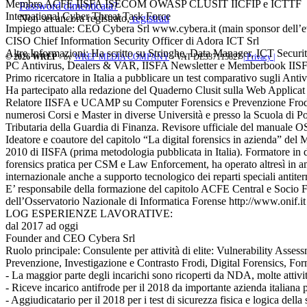
Membro ACFE IISFA ISECOM OWASP CLUSIT IICFIP e ICTTF
Password dimenticata?
International Cyber Threat Task Force
Non sei ancora registrato,
registrati
Impiego attuale: CEO Cybera Srl www.cybera.it (main sponsor dell’
CISO Chief Information Security Officer di Adora ICT Srl
Altre Informazioni: Ha scritto su Stringhe, Data Manager, ICT Secu
© 2026 WREP
- by
WREP MEDIA COMPANY
- VAT DE337115827
| Privacy |
PC Antivirus, Dealers & VAR, IISFA Newsletter e Memberbook IIS
Primo ricercatore in Italia a pubblicare un test comparativo sugli Antiv
Ha partecipato alla redazione del Quaderno Clusit sulla Web Applicat 
Relatore IISFA e UCAMP su Computer Forensics e Prevenzione Frod
numerosi Corsi e Master in diverse Università e presso la Scuola di Po
Tributaria della Guardia di Finanza. Revisore ufficiale del manual
Ideatore e coautore del capitolo “La digital forensics in azienda” de
2010 di IISFA (prima metodologia pubblicata in Italia). Formatore in d
forensics pratica per CSM e Law Enforcement, ha operato altresì in a
internazionale anche a supporto tecnologico dei reparti speciali antite
E’ responsabile della formazione del capitolo ACFE Central e Socio 
dell’Osservatorio Nazionale di Informatica Forense http://www.onif.it
LOG ESPERIENZE LAVORATIVE:
dal 2017 ad oggi
Founder and CEO Cybera Srl
Ruolo principale: Consulente per attività di elite: Vulnerability 
Prevenzione, Investigazione e Contrasto Frodi, Digital Forensics, F
- La maggior parte degli incarichi sono ricoperti da NDA, molte attivit
- Riceve incarico antifrode per il 2018 da importante azienda italiana p
- Aggiudicatario per il 2018 per i test di sicurezza fisica e logica del