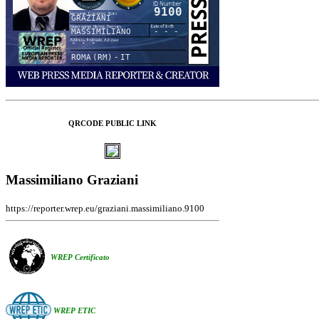
9100
GRAZIANI
MASSIMILIANO
- - -
- - -
ROMA (RM) - IT
QRCODE PUBLIC LINK
Massimiliano Graziani
https://reporter.wrep.eu/graziani.massimiliano.9100
WREP Certificato
WREP ETIC