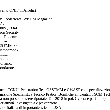
evento ONIF in Amelia)
rity, ToolsNews, WinDos Magazine,
FA.
irus (1994).
ion Security.
i. Docente in
lizia
e OSSTMM 3.0
l Memberbook
igital
mbito
rrorismo.
Fondatore
Assessment TCNU, Penetration Test OSSTMM e OWASP con specializzazio
ormazione Specialistica Teorico Pratica, Bonifiche ambientali TSCM Te
à non possono essere riportate; Dal 2018 in poi. Cybera è partner operat
er attività investigativa e prevenzione
la sede italiana di importante azienda USA