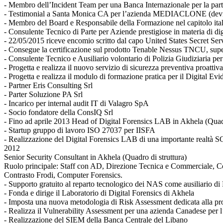
- Membro dell’Incident Team per una Banca Internazionale per la parte d
- Testimonial a Santa Monica CA per l’azienda MEDIACLONE (device
- Membro del Board e Responsabile della Formazione nel capitolo it
- Consulente Tecnico di Parte per Aziende prestigiose in materia di dig
- 22/05/2015 riceve encomio scritto dal capo United States Secret Serv
- Consegue la certificazione sul prodotto Tenable Nessus TNCU, sup
- Consulente Tecnico e Ausiliario volontario di Polizia Giudiziaria pe
- Progetta e realizza il nuovo servizio di sicurezza preventiva proa
- Progetta e realizza il modulo di formazione pratica per il Digital 
- Partner Eris Consulting Srl
- Parter Soluzione PA Srl
- Incarico per internal audit IT di Valagro SpA
- Socio fondatore della ConsIQ Srl
- Fino ad aprile 2013 Head of Digital Forensics LAB in Akhela (Quadr
- Startup gruppo di lavoro ISO 27037 per IISFA
- Realizzazione del Digital Forensics LAB di una importante real
2012
Senior Security Consultant in Akhela (Quadro di struttura)
Ruolo principale: Staff con AD, Direzione Tecnica e Commerciale, C
Contrasto Frodi, Computer Forensics.
- Supporto gratuito al reparto tecnologico dei NAS come ausiliario d
- Fonda e dirige il Laboratorio di Digital Forensics di Akhela
- Imposta una nuova metodologia di Risk Assessment dedicata alla pro
- Realizza il Vulnerability Assessment per una azienda Canadese per l’
- Realizzazione del SIEM della Banca Centrale del Libano