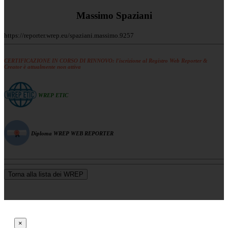
Massimo Spaziani
https://reporter.wrep.eu/spaziani.massimo.9257
CERTIFICAZIONE IN CORSO DI RINNOVO: l'iscrizione al Registro Web Reporter &
Creator è attualmente non attiva
WREP ETIC
Diploma WREP WEB REPORTER
Torna alla lista dei WREP
×