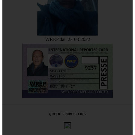
WREP dal: 23-03-2022
9257
SPAZIANI
MASSIMO
- - -
ROMA (RM) - IT
QRCODE PUBLIC LINK